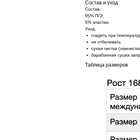
Состав и уход
Состав:
95% П/Э;
5% эластан.
Уход:
гладить при температу
не отбеливать
сухая чистка (химчистк
барабанная сушка зап
Таблица размеров