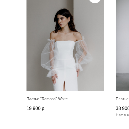
Платье "Ramona" White
Платье
19 900
р.
38 90
Нет в 