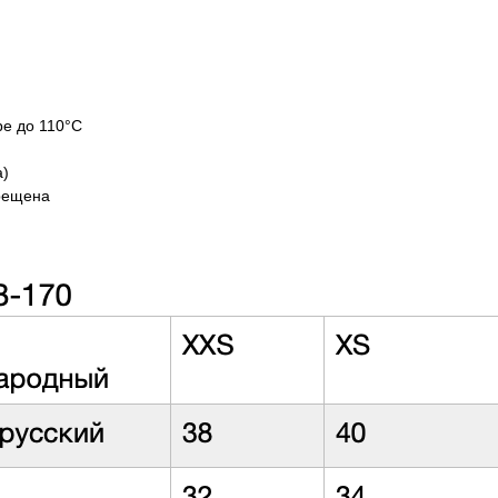
ре до 110°C
а)
рещена