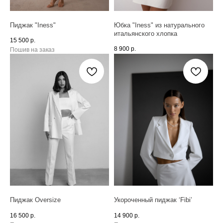
Пиджак "Iness"
Юбка "Iness" из натурального
итальянского хлопка
15 500
р.
8 900
р.
Пошив на заказ
Пиджак Oversize
Укороченный пиджак ‘Fibi’
16 500
р.
14 900
р.