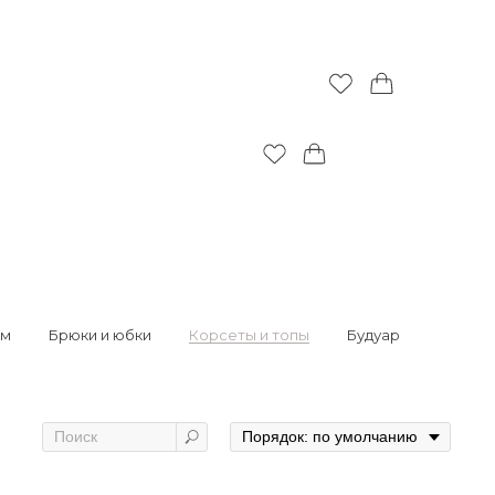
юм
Брюки и юбки
Корсеты и топы
Будуар