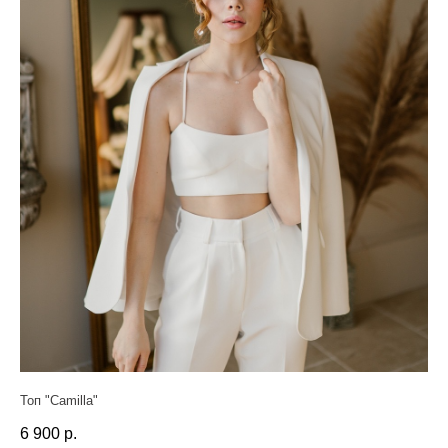
Топ "Camil­la"
6 900
р.