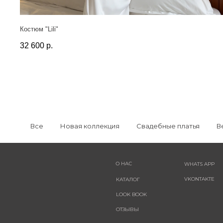
Костюм "Lili"
32 600
р.
Все
Новая коллекция
Свадебные платья
В
О НАС
WHATS APP
VKONTAKTE
КАТАЛОГ
LOOK BOOK
ОТЗЫВЫ