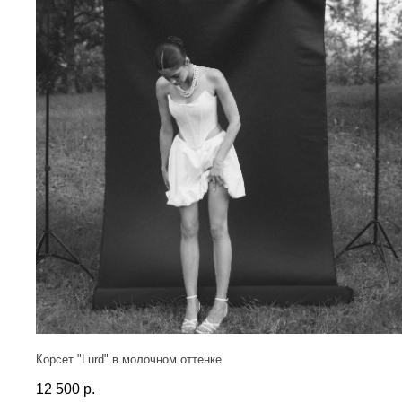
Корсет "Lurd" в молочном оттенке
12 500
р.