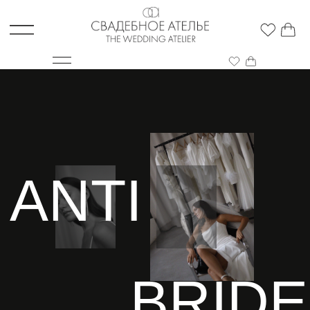
ANTI
BRIDE
Новая коллекция свадебных платьев
для современных невест